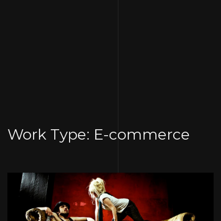
Skip
to
Work Type:
E-commerce
content