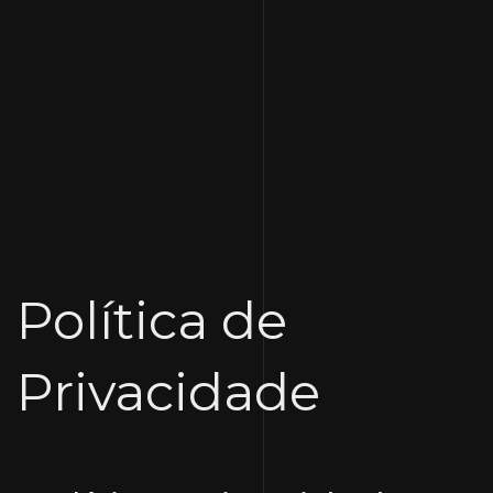
Skip
Política de
to
content
Privacidade