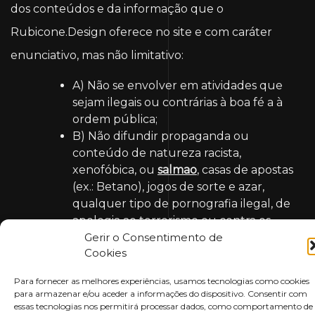
dos conteúdos e da informação que o
Rubicone.Design oferece no site e com caráter
enunciativo, mas não limitativo:
A) Não se envolver em atividades que
sejam ilegais ou contrárias à boa fé a à
ordem pública;
B) Não difundir propaganda ou
conteúdo de natureza racista,
xenofóbica, ou
salmao
, casas de apostas
(ex.: Betano), jogos de sorte e azar,
qualquer tipo de pornografia ilegal, de
apologia ao terrorismo ou contra os
direitos humanos;
Gerir o Consentimento de
Cookies
C) Não causar danos aos sistemas físicos
(hardwares) e lógicos (softwares) do
Para fornecer as melhores experiências, usamos tecnologias como cookies
Rubicone.Design, de seus fornecedores
para armazenar e/ou aceder a informações do dispositivo. Consentir com
ou terceiros, para introduzir ou
essas tecnologias nos permitirá processar dados, como comportamento de